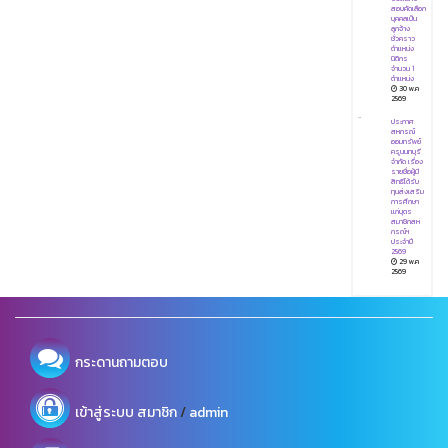
สอบคัดเลือก
บุคคลเป็น
ลูกจ้าง
ชั่วคราว
ตำแหน่ง
นิติกร
จำนวน 1
ตำแหน่ง
30 พ.ค
2569
ประกาศ
สหกรณ์
ออมทรัพย์
ครูนนทบุรี
จำกัด เรื่อง
รายชื่อผู้มี
สิทธิได้รับ
ทุนส่งเสริม
การศึกษา
แก่บุตร
สมาชิกสห
กรณ์ฯ
ประจำปี
2569
29 พ.ค
2569
กระดานถามตอบ
/
เข้าสู่ระบบ
สมาชิก
admin