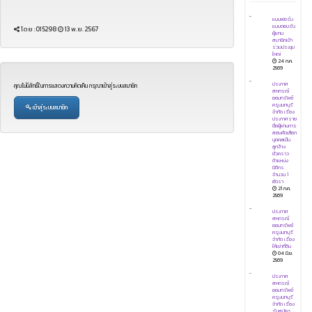
แบบฟอร์ม
แบบตอบรับ
โดย :015298
13 พ.ย. 2567
ผู้แทน
สมาชิกเข้า
ร่วมประชุม
ใหญ่
24 ก.ค.
2569
ประกาศ
คุณไม่มีสิทธิ์ในการเเสดงความคิดเห็น กรุณาเข้าสู่ระบบสมาชิก
สหกรณ์
ออมทรัพย์
ครูนนทบุรี
เข้าสู่ระบบสมาชิก
จำกัด เรื่อง
ประกาศราย
ชื่อผู้ผ่านการ
สอบคัดเลือก
บุคคลเป็น
ลูกจ้าง
ชั่วคราว
ตำแหน่ง
นิติกร
จำนวน 1
อัตรา
21 ก.ค.
2569
ประกาศ
สหกรณ์
ออมทรัพย์
ครูนนทบุรี
จำกัด เรื่อง
ให้เช่าที่ดิน
04 มิ.ย.
2569
ประกาศ
สหกรณ์
ออมทรัพย์
ครูนนทบุรี
จำกัด เรื่อง
รับสมัคร