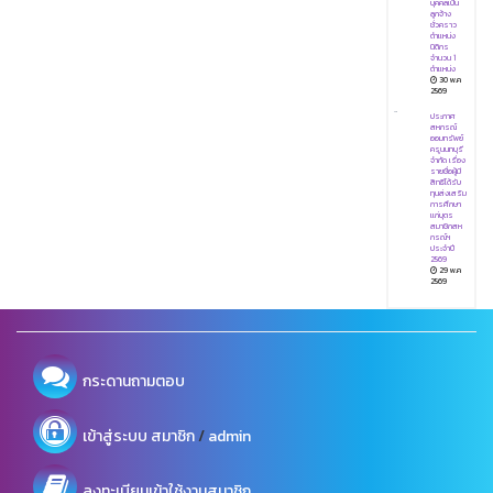
บุคคลเป็น
ลูกจ้าง
ชั่วคราว
ตำแหน่ง
นิติกร
จำนวน 1
ตำแหน่ง
30 พ.ค
2569
ประกาศ
สหกรณ์
ออมทรัพย์
ครูนนทบุรี
จำกัด เรื่อง
รายชื่อผู้มี
สิทธิได้รับ
ทุนส่งเสริม
การศึกษา
แก่บุตร
สมาชิกสห
กรณ์ฯ
ประจำปี
2569
29 พ.ค
2569
กระดานถามตอบ
/
เข้าสู่ระบบ
สมาชิก
admin
ลงทะเบียนเข้าใช้งานสมาชิก