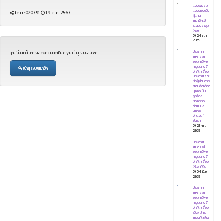
แบบฟอร์ม
แบบตอบรับ
โดย :020791
19 ต.ค. 2567
ผู้แทน
สมาชิกเข้า
ร่วมประชุม
ใหญ่
24 ก.ค.
2569
ประกาศ
คุณไม่มีสิทธิ์ในการเเสดงความคิดเห็น กรุณาเข้าสู่ระบบสมาชิก
สหกรณ์
ออมทรัพย์
ครูนนทบุรี
เข้าสู่ระบบสมาชิก
จำกัด เรื่อง
ประกาศราย
ชื่อผู้ผ่านการ
สอบคัดเลือก
บุคคลเป็น
ลูกจ้าง
ชั่วคราว
ตำแหน่ง
นิติกร
จำนวน 1
อัตรา
21 ก.ค.
2569
ประกาศ
สหกรณ์
ออมทรัพย์
ครูนนทบุรี
จำกัด เรื่อง
ให้เช่าที่ดิน
04 มิ.ย.
2569
ประกาศ
สหกรณ์
ออมทรัพย์
ครูนนทบุรี
จำกัด เรื่อง
รับสมัคร
สอบคัดเลือก